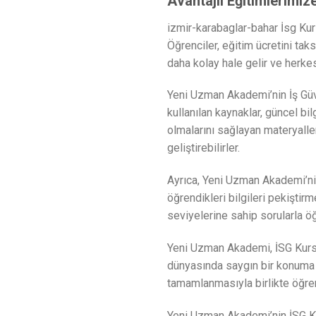
Avantajlı Eğitimlerimi
izmir-karabaglar-bahar İsg Kurs
Öğrenciler, eğitim ücretini taks
daha kolay hale gelir ve herkes
Yeni Uzman Akademi’nin İş Güven
kullanılan kaynaklar, güncel bi
olmalarını sağlayan materyaller
geliştirebilirler.
Ayrıca, Yeni Uzman Akademi’nin
öğrendikleri bilgileri pekiştir
seviyelerine sahip sorularla öğ
Yeni Uzman Akademi, İSG Kursun
dünyasında saygın bir konuma s
tamamlanmasıyla birlikte öğrenc
Yeni Uzman Akademi’nin İSG Kur