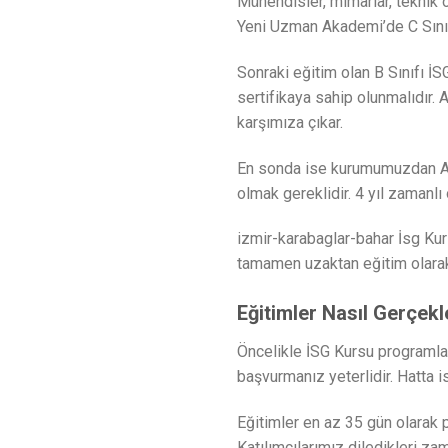
Mühendisler, mimarlar, teknik ö
Yeni Uzman Akademi’de C Sınıfı
Sonraki eğitim olan B Sınıfı İS
sertifikaya sahip olunmalıdır. 
karşımıza çıkar.
En sonda ise kurumumuzdan A Sı
olmak gereklidir. 4 yıl zamanlı
izmir-karabaglar-bahar İsg Kur
tamamen uzaktan eğitim olarak g
Eğitimler Nasıl Gerçekl
Öncelikle İSG Kursu programlar
başvurmanız yeterlidir. Hatta i
Eğitimler en az 35 gün olarak p
Katılımcılarımız diledikleri za