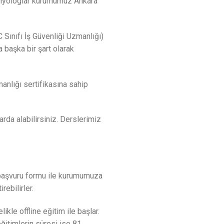
, biyologlar kurumumuz Ankara
C Sınıfı İş Güvenliği Uzmanlığı)
a başka bir şart olarak
anlığı sertifikasına sahip
rda alabilirsiniz. Derslerimiz
, başvuru formu ile kurumumuza
rebilirler.
kle offline eğitim ile başlar.
eğitimlerin süresi ise 81