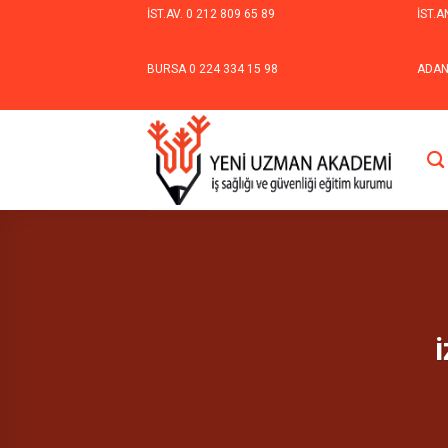
Skip
İST.AV.
0 212 809 65 89
İST.A
to
content
BURSA
0 224 334 15 98
ADA