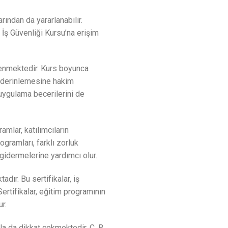
ından da yararlanabilir.
, İş Güvenliği Kursu’na erişim
klenmektedir. Kurs boyunca
ya derinlemesine hakim
k uygulama becerilerini de
mlar, katılımcıların
ogramları, farklı zorluk
 gidermelerine yardımcı olur.
ır. Bu sertifikalar, iş
ertifikalar, eğitim programının
r.
la da dikkat çekmektedir. C, B