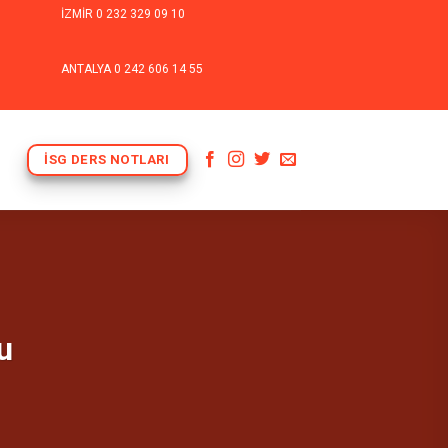
İZMİR
0 232 329 09 10
ANTALYA
0 242 606 14 55
İSG DERS NOTLARI
u