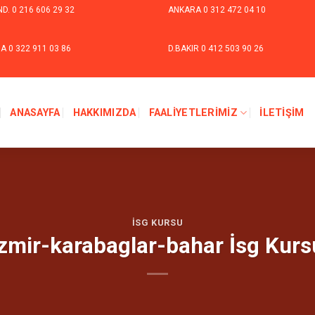
ND.
0 216 606 29 32
ANKARA
0 312 472 04 10
NA
0 322 911 03 86
D.BAKIR
0 412 503 90 26
ANASAYFA
HAKKIMIZDA
FAALIYETLERIMIZ
İLETIŞIM
İSG KURSU
izmir-karabaglar-bahar İsg Kurs