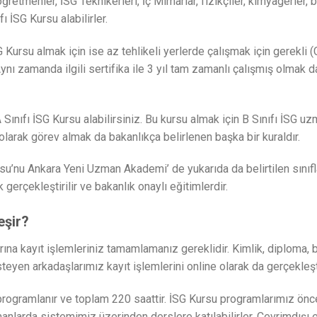
ğretmenler, İSG Teknikerleri, İç Mimarlar, fizikçiler, kimyagerler
 İSG Kursu alabilirler.
G Kursu almak için ise az tehlikeli yerlerde çalışmak için gerekli (
Aynı zamanda ilgili sertifika ile 3 yıl tam zamanlı çalışmış olmak d
nıfı İSG Kursu alabilirsiniz. Bu kursu almak için B Sınıfı İSG uzm
 olarak görev almak da bakanlıkça belirlenen başka bir kuraldır.
su’nu Ankara Yeni Uzman Akademi’ de yukarıda da belirtilen sınıfla
erçekleştirilir ve bakanlık onaylı eğitimlerdir.
eşir?
ına kayıt işlemleriniz tamamlamanız gereklidir. Kimlik, diploma
steyen arkadaşlarımız kayıt işlemlerini online olarak da gerçekleşti
rogramlanır ve toplam 220 saattir. İSG Kursu programlarımız önceli
manlarda sistemimiz üzerinden derslere katılabilirler. Çevrimdışı 