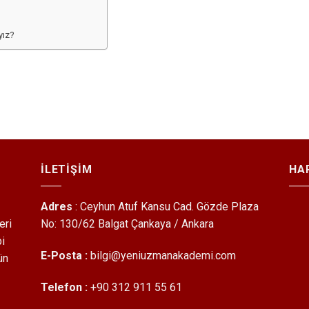
?
yız?
İLETIŞIM
HA
Adres
: Ceyhun Atuf Kansu Cad. Gözde Plaza
eri
No: 130/62 Balgat Çankaya / Ankara
bi
E-Posta :
bilgi@yeniuzmanakademi.com
ün
Telefon :
+90 312 911 55 61