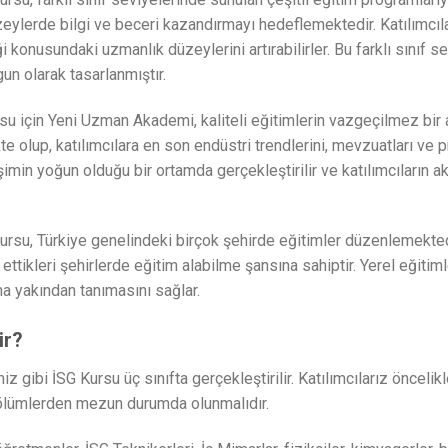
üzeylerde bilgi ve beceri kazandırmayı hedeflemektedir. Katılımcıl
 konusundaki uzmanlık düzeylerini artırabilirler. Bu farklı sınıf sev
gun olarak tasarlanmıştır.
su için Yeni Uzman Akademi, kaliteli eğitimlerin vazgeçilmez bir 
e olup, katılımcılara en son endüstri trendlerini, mevzuatları ve p
şimin yoğun olduğu bir ortamda gerçekleştirilir ve katılımcıların akt
su, Türkiye genelindeki birçok şehirde eğitimler düzenlemektedi
ttikleri şehirlerde eğitim alabilme şansına sahiptir. Yerel eğitimle
ha yakından tanımasını sağlar.
ir?
 gibi İSG Kursu üç sınıfta gerçekleştirilir. Katılımcılarız öncelikle
ölümlerden mezun durumda olunmalıdır.