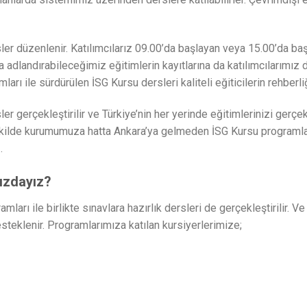
r düzenlenir. Katılımcılarız 09.00’da başlayan veya 15.00’da baş
da adlandırabileceğimiz eğitimlerin kayıtlarına da katılımcılarımız 
mları ile sürdürülen İSG Kursu dersleri kaliteli eğiticilerin rehberli
er gerçekleştirilir ve Türkiye’nin her yerinde eğitimlerinizi gerçek
ekilde kurumumuza hatta Ankara’ya gelmeden İSG Kursu programları
.
nızdayız?
rı ile birlikte sınavlara hazırlık dersleri de gerçekleştirilir. V
esteklenir. Programlarımıza katılan kursiyerlerimize;