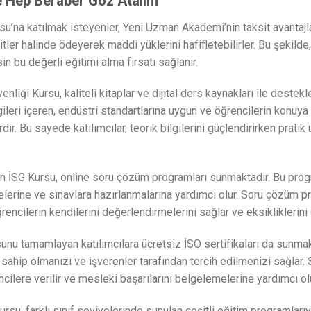
ze Hep Beraber Göz Atalım
u’na katılmak isteyenler, Yeni Uzman Akademi’nin taksit avantajlar
itler halinde ödeyerek maddi yüklerini hafifletebilirler. Bu şekilde
in bu değerli eğitimi alma fırsatı sağlanır.
liği Kursu, kaliteli kitaplar ve dijital ders kaynakları ile deste
lgileri içeren, endüstri standartlarına uygun ve öğrencilerin konu
dir. Bu sayede katılımcılar, teorik bilgilerini güçlendirirken prati
 İSG Kursu, online soru çözüm programları sunmaktadır. Bu progra
melerine ve sınavlara hazırlanmalarına yardımcı olur. Soru çözüm pr
rencilerin kendilerini değerlendirmelerini sağlar ve eksikliklerini
u tamamlayan katılımcılara ücretsiz İSO sertifikaları da sunmaktad
ahip olmanızı ve işverenler tarafından tercih edilmenizi sağlar. S
ilere verilir ve mesleki başarılarını belgelemelerine yardımcı olu
su, farklı sınıf seviyelerinde sunulan çeşitli eğitim programlarıy